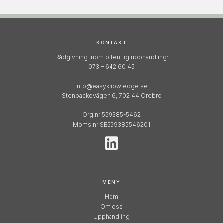
KONTAKT
Rådgivning inom offentlig upphandling:
073 – 642 60 45
info@easyknowledge.se
Stenbackevägen 6, 702 44 Örebro
Org.nr 559385-5462
Moms:nr SE559385546201
MENY
Hem
Om oss
Upphandling