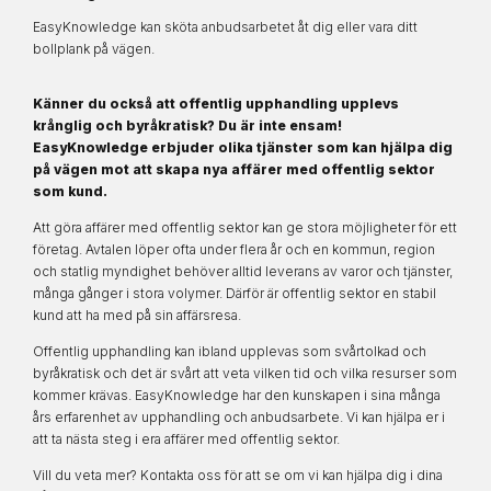
EasyKnowledge kan sköta anbudsarbetet åt dig eller vara ditt
bollplank på vägen.
Känner du också att offentlig upphandling upplevs
krånglig och byråkratisk?
Du är inte ensam!
EasyKnowledge erbjuder olika tjänster som kan hjälpa dig
på vägen mot att skapa nya affärer med offentlig sektor
som kund.
Att göra affärer med offentlig sektor kan ge stora möjligheter för ett
företag. Avtalen löper ofta under flera år och en kommun, region
och statlig myndighet behöver alltid leverans av varor och tjänster,
många gånger i stora volymer. Därför är offentlig sektor en stabil
kund att ha med på sin affärsresa.
Offentlig upphandling kan ibland upplevas som svårtolkad och
byråkratisk och det är svårt att veta vilken tid och vilka resurser som
kommer krävas. EasyKnowledge har den kunskapen i sina många
års erfarenhet av upphandling och anbudsarbete. Vi kan hjälpa er i
att ta nästa steg i era affärer med offentlig sektor.
Vill du veta mer? Kontakta oss för att se om vi kan hjälpa dig i dina